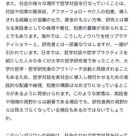
また、社会の様々な場所で哲学対話を行なっていくことは、
対話や効果の質保証、アフターフォローや介入の知恵、導入
される組織との協働の仕方、謝金のもらい方等、研究とは異
なる実践者としての倫理や責任、知恵の蓄積が求められるこ
とでもあります。海外では、こうしたノウハウを持つプラク
ティショナーと、研究者とは一部重なりはしますが、一線が
引かれています。日本では、哲学対話や哲学プラクティスを
紹介した人々の多くが大学の哲学研究者であったことや、大
学の哲学・哲学研究者のアウトリーチ活動と見做されること
もあるため、哲学対話を実社会に導入し根付かせるための実
践的な配慮や倫理、知恵の構築はなおざりになっているとこ
ろがあるように見受けられます。このような実情は、実践者
や現場の視野からは顕著である場合でも、研究者側の視野か
らは見えづらくなっている場合もあるのではないでしょう
か。
このシンポジウムの目的は、社会のなかで哲学対話を行って