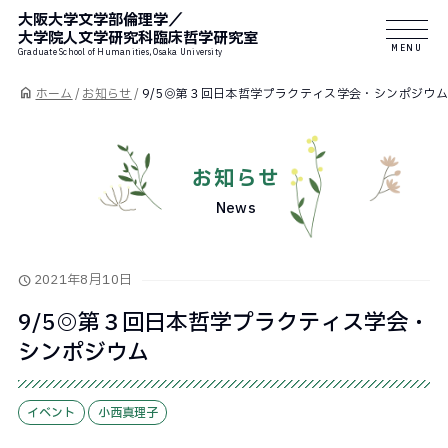
大阪大学文学部倫理学／
大学院人文学研究科臨床哲学研究室
MENU
Graduate School of Humanities, Osaka University
ホーム
/
お知らせ
/
9/5◎第３回日本哲学プラクティス学会・シンポジウム
お知らせ
News
2021年8月10日
9/5◎第３回日本哲学プラクティス学会・
シンポジウム
イベント
小西真理子