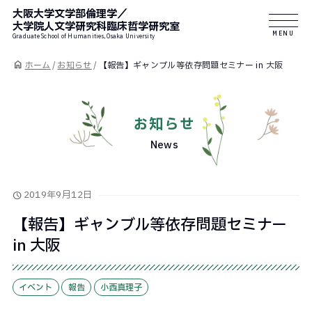
大阪大学文学部倫理学／
大学院人文学研究科臨床哲学研究室
MENU
Graduate School of Humanities, Osaka University
ホーム
/
お知らせ
/
【報告】ギャンブル等依存問題セミナー in 大阪
お知らせ
News
2019年9月12日
【報告】ギャンブル等依存問題セミナー
in 大阪
イベント
報告
小西真理子