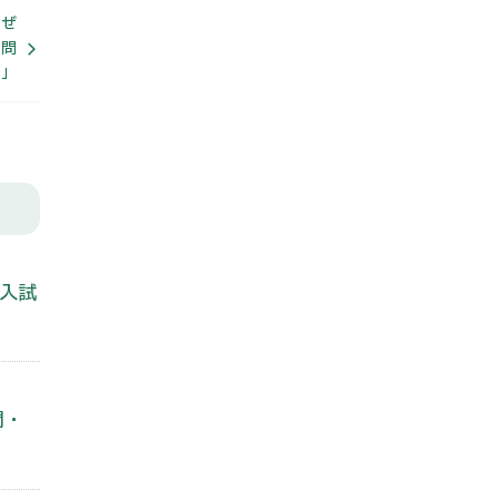
なぜ
を問
す」
・入試
問・