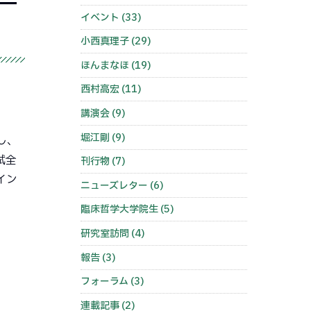
ー
イベント (33)
小西真理子 (29)
ほんまなほ (19)
西村高宏 (11)
講演会 (9)
堀江剛 (9)
し、
試全
刊行物 (7)
イン
ニューズレター (6)
臨床哲学大学院生 (5)
研究室訪問 (4)
報告 (3)
フォーラム (3)
連載記事 (2)